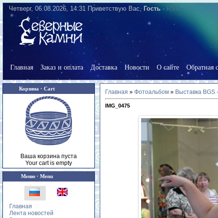
Четверг, 06.08.2026, 14:31
Приветствую Вас
,
Гость
·
RSS
Главная
Заказ и оплата
Доставка
Новости
О сайте
Обратная с
Корзина · Cart
Главная
»
Фотоальбом
»
Выставка BGS 
IMG_0475
Ваша корзина пуста
Your cart is empty
Меню · Menu
Главная
Лента новостей