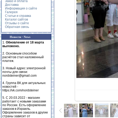
Заказ и оплата
Доставка
Информация о сайте
Галерея
Статьи и справка
Каталог сайтов
Отзывы о сайте
Обратная связь
Новости · News
1.
Обновление от 18 марта
выложено.
2. Основным способом
расчётов стал наложенный
платеж.
3. Новый адрес электронной
почты для связи:
nordsteiner@gmail.com
4. Группа ВК для актуальных
новостей -
https://vk.com/nordsteiner
5. С 20.03.2022 - магазин
работает с новыми заказами
по России. Есть оформление
заказов в Израиль.
Оформление заказов в другие
страны зависит от