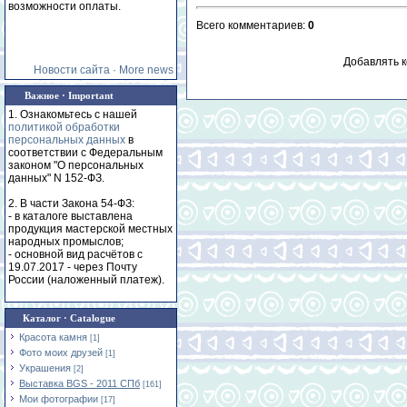
возможности оплаты.
Всего комментариев
:
0
Добавлять к
Новости сайта · More news
Важное · Important
1. Ознакомьтесь с нашей
политикой обработки
персональных данных
в
соответствии с Федеральным
законом "О персональных
данных" N 152-ФЗ.
2. В части Закона 54-ФЗ:
- в каталоге выставлена
продукция мастерской местных
народных промыслов;
- основной вид расчётов с
19.07.2017 - через Почту
России (наложенный платеж).
Каталог · Catalogue
Красота камня
[1]
Фото моих друзей
[1]
Украшения
[2]
Выставка BGS - 2011 СПб
[161]
Мои фотографии
[17]