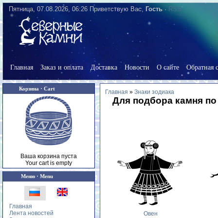
Пятница, 07.08.2026, 06:26
Приветствую Вас
,
Гость
·
RSS
Главная
Заказ и оплата
Доставка
Новости
О сайте
Обратная с
Корзина · Cart
Главная
»
Знаки зодиака
Для подбора камня по 
Ваша корзина пуста
Your cart is empty
Меню · Menu
Главная
Лента новостей
Овен