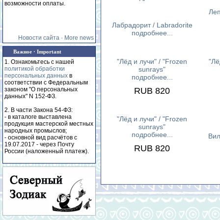
возможности оплаты.
Леп
Лабрадорит / Labradorite
подробнее...
Новости сайта · More news
Важное · Important
"Лёд и лучи" / "Frozen
"Лё
1. Ознакомьтесь с нашей
политикой обработки
sunrays"
персональных данных
в
подробнее...
соответствии с Федеральным
законом "О персональных
RUB 820
данных" N 152-ФЗ.
2. В части Закона 54-ФЗ:
- в каталоге выставлена
"Лёд и лучи" / "Frozen
продукция мастерской местных
sunrays"
народных промыслов;
подробнее...
Вил
- основной вид расчётов с
19.07.2017 - через Почту
RUB 820
России (наложенный платеж).