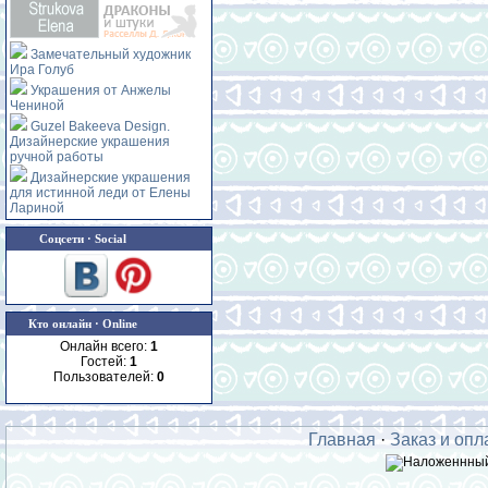
Замечательный художник
Ира Голуб
Украшения от Анжелы
Чениной
Guzel Bakeeva Design.
Дизайнерские украшения
ручной работы
Дизайнерские украшения
для истинной леди от Елены
Лариной
Соцсети · Social
Кто онлайн · Online
Онлайн всего:
1
Гостей:
1
Пользователей:
0
Главная
·
Заказ и опл