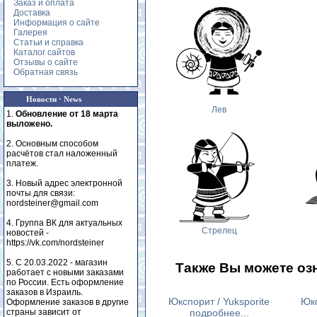
Заказ и оплата
Доставка
Информация о сайте
Галерея
Статьи и справка
Каталог сайтов
Отзывы о сайте
Обратная связь
Новости · News
Лев
1.
Обновление от 18 марта
выложено.
2. Основным способом
расчётов стал наложенный
платеж.
3. Новый адрес электронной
почты для связи:
nordsteiner@gmail.com
4. Группа ВК для актуальных
Стрелец
новостей -
https://vk.com/nordsteiner
5. С 20.03.2022 - магазин
Также Вы можете оз
работает с новыми заказами
по России. Есть оформление
заказов в Израиль.
Юкспорит / Yuksporite
Юкс
Оформление заказов в другие
страны зависит от
подробнее...