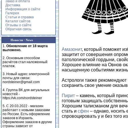
Заказ и оплата
Доставка
Информация о сайте
Галерея
Статьи и справка
Каталог сайтов
Отзывы о сайте
Обратная связь
Новости · News
1.
Обновление от 18 марта
Амазонит
, который поможет и
выложено.
защитит от совершения опром
2. Основным способом
патологической гордыни, свой
расчётов стал наложенный
Хорошее влияние на Овнов о
платеж.
насыщенную событиями жизн
3. Новый адрес электронной
почты для связи:
Астрологи также рекомендуют
nordsteiner@gmail.com
сохранить свое умение оказыв
4. Группа ВК для актуальных
новостей -
Пирит
– камень, который прин
https://vk.com/nordsteiner
готовым защищать собственны
Хорошим талисманом для вечн
5. С 20.03.2022 - магазин
работает с новыми заказами
стать и
сфен
– однако, носить 
по России. Есть оформление
спровоцировать у и без того 
заказов в Израиль.
Оформление заказов в другие
страны зависит от