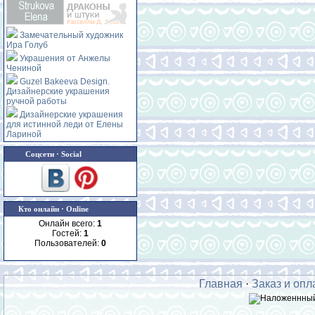
Замечательный художник
Ира Голуб
Украшения от Анжелы
Чениной
Guzel Bakeeva Design.
Дизайнерские украшения
ручной работы
Дизайнерские украшения
для истинной леди от Елены
Лариной
Соцсети · Social
Кто онлайн · Online
Онлайн всего:
1
Гостей:
1
Пользователей:
0
Главная
·
Заказ и опл