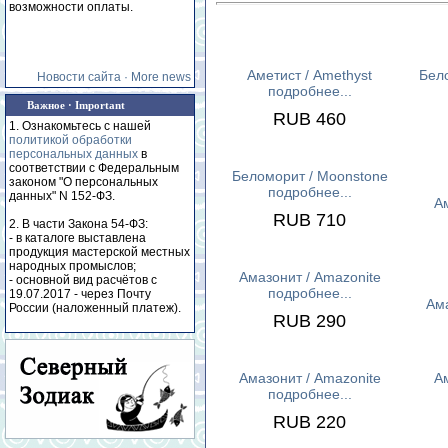
возможности оплаты.
Аметист / Amethyst
Бел
Новости сайта · More news
подробнее...
Важное · Important
RUB 460
1. Ознакомьтесь с нашей
политикой обработки
персональных данных
в
соответствии с Федеральным
Беломорит / Moonstone
законом "О персональных
подробнее...
данных" N 152-ФЗ.
Ам
RUB 710
2. В части Закона 54-ФЗ:
- в каталоге выставлена
продукция мастерской местных
народных промыслов;
Амазонит / Аmazonite
- основной вид расчётов с
подробнее...
19.07.2017 - через Почту
Ама
России (наложенный платеж).
RUB 290
Амазонит / Аmazonite
Ам
подробнее...
RUB 220