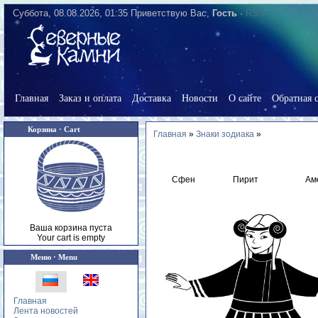
Суббота, 08.08.2026, 01:35
Приветствую Вас
,
Гость
·
RSS
Главная
Заказ и оплата
Доставка
Новости
О сайте
Обратная с
Корзина · Cart
Главная
»
Знаки зодиака
»
Сфен
Пирит
Ам
Ваша корзина пуста
Your cart is empty
Меню · Menu
Главная
Лента новостей